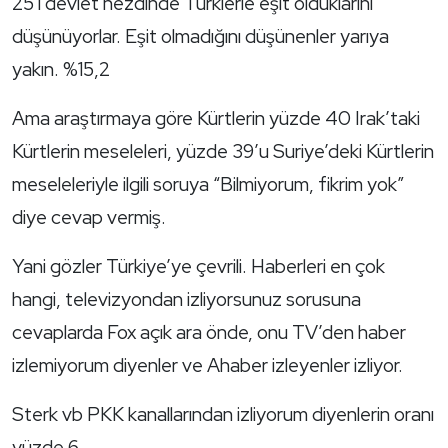
25’i devlet nezdinde Türklerle eşit olduklarını
düşünüyorlar. Eşit olmadığını düşünenler yarıya
yakın. %15,2
Ama araştırmaya göre Kürtlerin yüzde 40 Irak’taki
Kürtlerin meseleleri, yüzde 39’u Suriye’deki Kürtlerin
meseleleriyle ilgili soruya “Bilmiyorum, fikrim yok”
diye cevap vermiş.
Yani gözler Türkiye’ye çevrili. Haberleri en çok
hangi, televizyondan izliyorsunuz sorusuna
cevaplarda Fox açık ara önde, onu TV’den haber
izlemiyorum diyenler ve Ahaber izleyenler izliyor.
Sterk vb PKK kanallarından izliyorum diyenlerin oranı
yüzde 6.