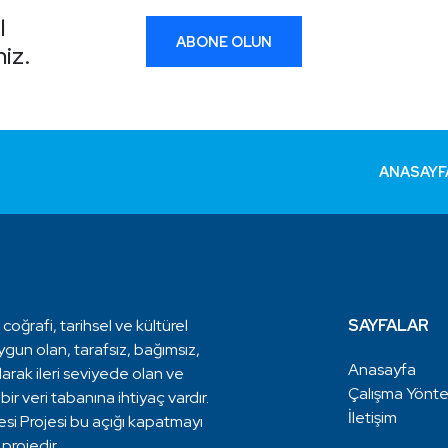
l
ABONE OLUN
iz.
ANASAYF
 coğrafi, tarihsel ve kültürel
SAYFALAR
ygun olan, tarafsız, bağımsız,
Anasayfa
arak ileri seviyede olan ve
Çalışma Yönt
ir veri tabanına ihtiyaç vardır.
İletişim
si Projesi bu açığı kapatmayı
projedir.