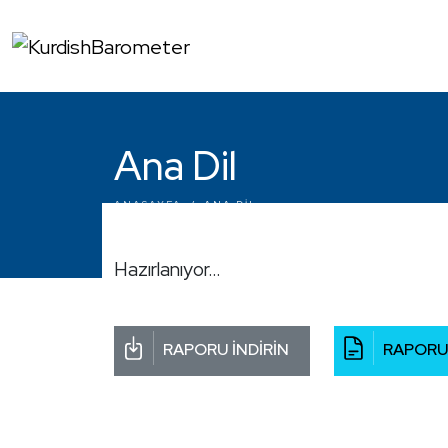
Ana Dil
ANASAYFA
ANA DIL
Hazırlanıyor…
RAPORU İNDİRİN
RAPORU