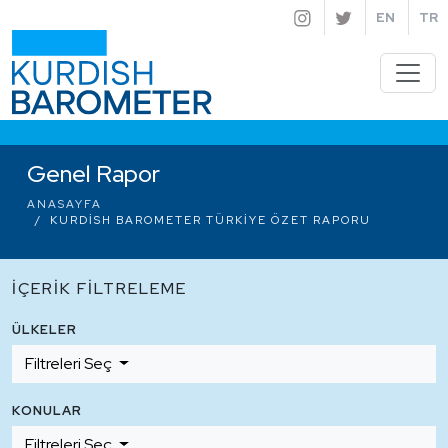
EN
TR
Genel Rapor
ANASAYFA
KURDISH BAROMETER TÜRKIYE ÖZET RAPORU
İÇERIK FILTRELEME
ÜLKELER
Filtreleri Seç
KONULAR
Filtreleri Seç